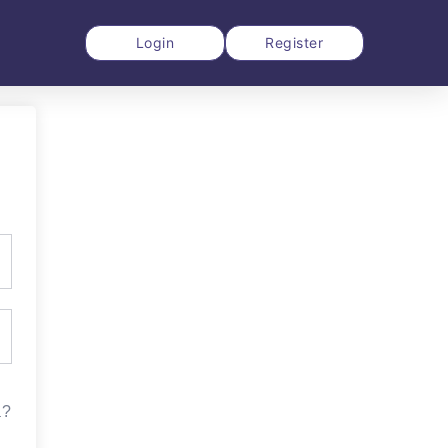
Login
Register
a?