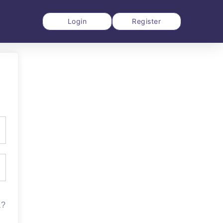
Login
Register
a?