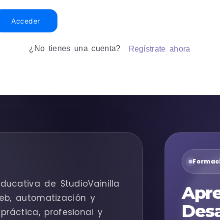
Acceder
¿No tienes una cuenta?
Regístrate ahora
Formaci
ducativa de StudioVainilla
Apre
eb, automatización y
Desa
práctica, profesional y