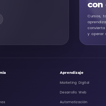
con 
Cursos, t
aprendiza
convierta
y operar 
mia
Aprendizaje
Marketing Digital
Desarrollo Web
mas
Automatización