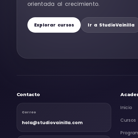
orientada al crecimiento.
Explorar cursos
Ir a StudioVainilla
Contacto
Acade
Inicio
Correo
Cursos
hola@studiovainilla.com
Progra