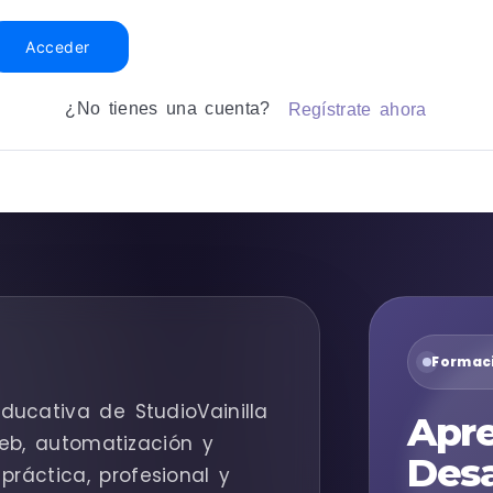
Acceder
¿No tienes una cuenta?
Regístrate ahora
Formaci
ducativa de StudioVainilla
Apre
eb, automatización y
Desa
práctica, profesional y