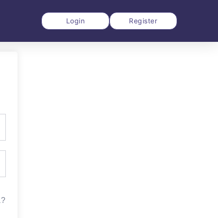
Login
Register
a?