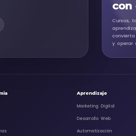
con 
Cursos, t
aprendiza
convierta
y operar 
mia
Aprendizaje
Marketing Digital
Desarrollo Web
mas
Automatización