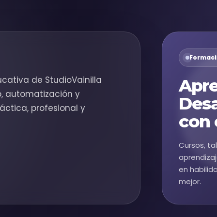
Formaci
cativa de StudioVainilla
Apre
b, automatización y
Desa
áctica, profesional y
con 
Cursos, ta
aprendizaj
en habilid
mejor.