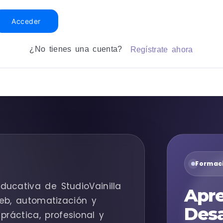
Acceder
¿No tienes una cuenta?
Regístrate ahora
Formaci
ducativa de StudioVainilla
Apre
eb, automatización y
Desa
práctica, profesional y