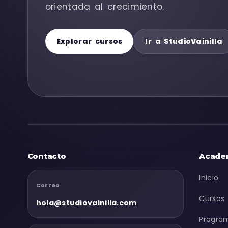
orientada al crecimiento.
Explorar cursos
Ir a StudioVainilla
Contacto
Acade
Inicio
Correo
Cursos
hola@studiovainilla.com
Progra