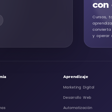
con 
Cursos, t
aprendiza
convierta
y operar 
mia
Aprendizaje
Marketing Digital
Desarrollo Web
mas
Automatización