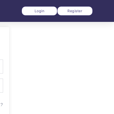
Login
Register
a?