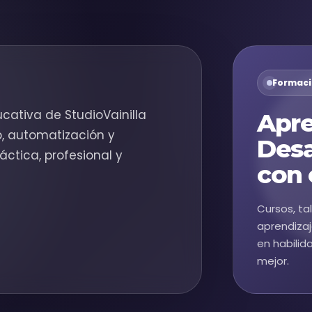
Formaci
cativa de StudioVainilla
Apre
b, automatización y
Desa
áctica, profesional y
con 
Cursos, ta
aprendizaj
en habilid
mejor.