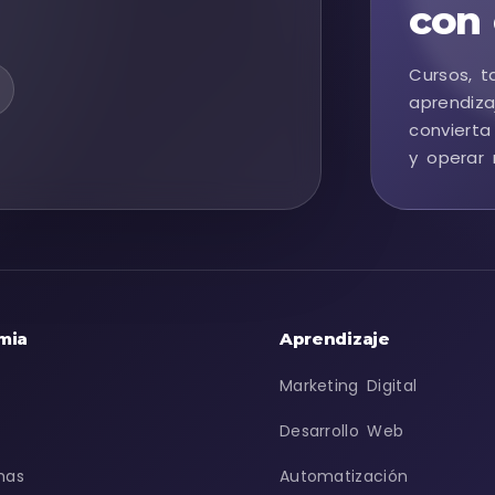
con 
Cursos, t
aprendiza
convierta
y operar 
mia
Aprendizaje
Marketing Digital
Desarrollo Web
mas
Automatización