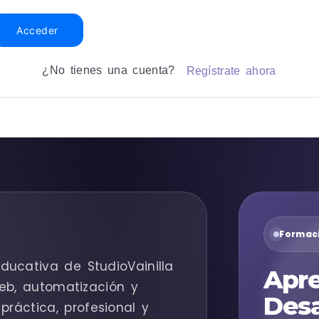
Acceder
¿No tienes una cuenta?
Regístrate ahora
Formaci
ducativa de StudioVainilla
Apre
eb, automatización y
Desa
práctica, profesional y