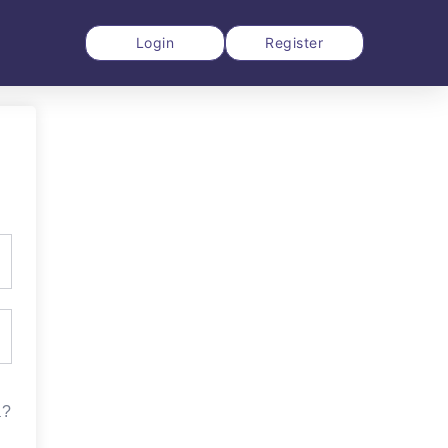
Login
Register
a?