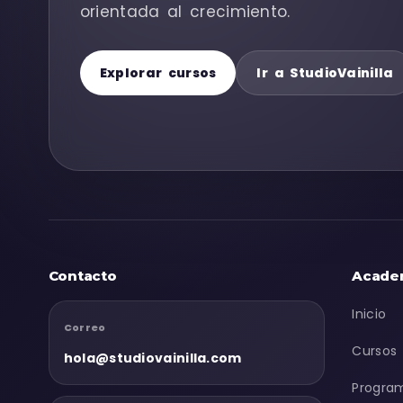
orientada al crecimiento.
Explorar cursos
Ir a StudioVainilla
Contacto
Acade
Inicio
Correo
Cursos
hola@studiovainilla.com
Progra