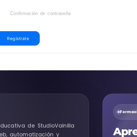
Regístrate
Formaci
ducativa de StudioVainilla
Apre
eb, automatización y